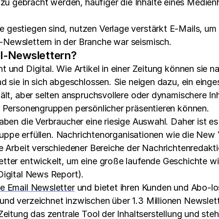
u gebracht werden, häufiger die Inhalte eines Medie
 gestiegen sind, nutzen Verlage verstärkt E-Mails, u
Newslettern in der Branche war seismisch.
l-Newslettern?
und Digital. Wie Artikel in einer Zeitung können sie na
nd sie in sich abgeschlossen. Sie neigen dazu, ein ei
lt, aber selten anspruchsvollere oder dynamischere Inha
e Personengruppen persönlicher präsentieren können.
aben die Verbraucher eine riesige Auswahl. Daher ist es
lgruppe erfüllen. Nachrichtenorganisationen wie die Ne
e Arbeit verschiedener Bereiche der Nachrichtenredaktio
etter entwickelt, um eine große laufende Geschichte w
Digital News Report).
e Email Newsletter
und bietet ihren Kunden und Abo-l
und verzeichnet inzwischen über 1.3 Millionen Newslet
Zeitung das zentrale Tool der Inhaltserstellung und ste