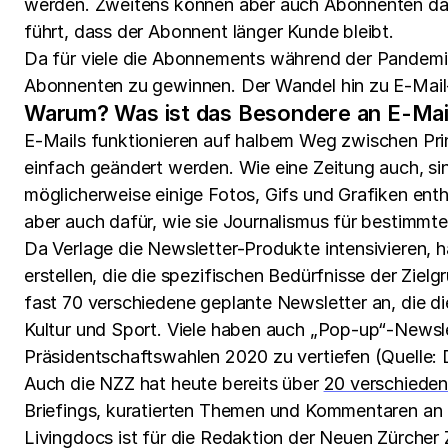
werden. Zweitens können aber auch Abonnenten daz
führt, dass der Abonnent länger Kunde bleibt.
Da für viele die Abonnements während der Pandemie
Abonnenten zu gewinnen. Der Wandel hin zu E-Mail-
Warum? Was ist das Besondere an E-Mai
E-Mails funktionieren auf halbem Weg zwischen Print 
einfach geändert werden. Wie eine Zeitung auch, si
möglicherweise einige Fotos, Gifs und Grafiken enthä
aber auch dafür, wie sie Journalismus für bestimmt
Da Verlage die Newsletter-Produkte intensivieren, h
erstellen, die die spezifischen Bedürfnisse der Zie
fast 70 verschiedene geplante Newsletter an, die di
Kultur und Sport. Viele haben auch „Pop-up“-Newsl
Präsidentschaftswahlen 2020 zu vertiefen (Quelle: 
Auch die NZZ hat heute bereits über
20 verschieden
Briefings, kuratierten Themen und Kommentaren an 
Livingdocs ist für die Redaktion der Neuen Zürcher 