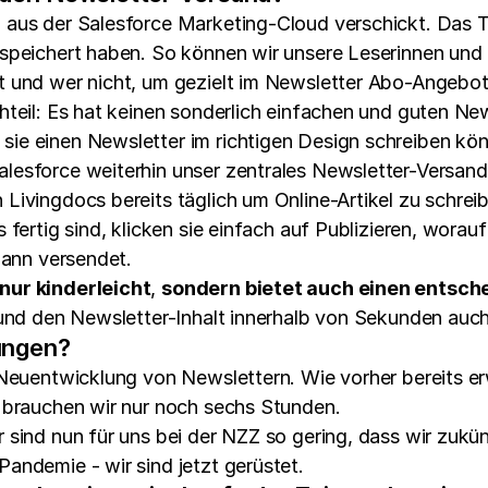
us der Salesforce Marketing-Cloud verschickt. Das Tool
espeichert haben. So können wir unsere Leserinnen und
t und wer nicht, um gezielt im Newsletter Abo-Angebo
hteil: Es hat keinen sonderlich einfachen und guten Ne
e einen Newsletter im richtigen Design schreiben könn
esforce weiterhin unser zentrales Newsletter-Versandto
ivingdocs bereits täglich um Online-Artikel zu schreib
fertig sind, klicken sie einfach auf Publizieren, worauf
dann versendet.
nur kinderleicht
,
sondern bietet auch einen entsch
 und den Newsletter-Inhalt innerhalb von Sekunden auch
ungen?
 Neuentwicklung von Newslettern. Wie vorher bereits e
 brauchen wir nur noch sechs Stunden.
 sind nun für uns bei der NZZ so gering, dass wir zuk
andemie - wir sind jetzt gerüstet.