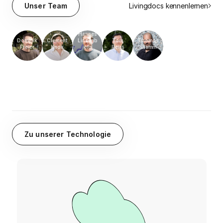
Livingdocs kennenlernen
Unser Team
Hannes
Dominik
Clement
Lindenb
Tom
Thomas
Freier
Knox
erg
Peirs
Stamm
Zu unserer Technologie