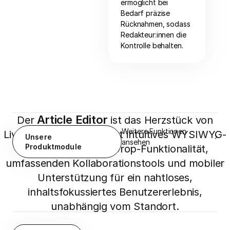
ermöglicht bei
Bedarf präzise
Rücknahmen, sodass
Redakteur:innen die
Kontrolle behalten.
Article Editor
Der
ist das Herzstück von
Weitere Funktionen
Livingdocs. Er kombiniert intuitives WYSIWYG-
Unsere
ansehen
Editing mit Drag-&-Drop-Funktionalität,
Produktmodule
umfassenden Kollaborationstools und mobiler
Unterstützung für ein nahtloses,
inhaltsfokussiertes Benutzererlebnis,
unabhängig vom Standort.