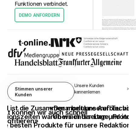
Funktionen verbindet.
DEMO ANFORDERN
Unsere Kunden
Stimmen unserer
kennenlernen
Kunden
ital ist die Zusammenarbeit unserer Techie
«
Der modulare Aufbau von
amit können wir auch schnell
ktionszeiten waren wir in der Lage, Prototy
Übersichtsseiten und inner
profitieren
»
die besten Produkte für unsere Redaktion z