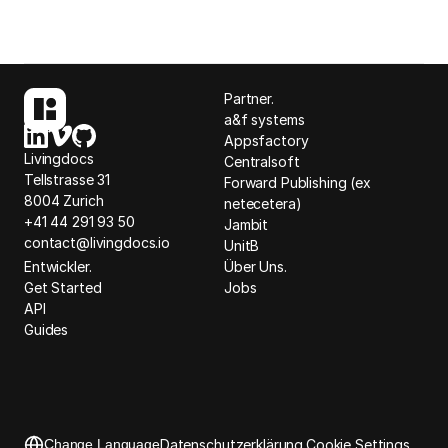
Partner.
a&f systems
Appsfactory
Livingdocs
Centralsoft
Tellstrasse 31
Forward Publishing (ex
8004 Zurich
netecetera)
+41 44 291 93 50
Jambit
contact@livingdocs.io
UnitB
Entwickler.
Über Uns.
Get Started
Jobs
API
Guides
Change Language
Datenschutzerklärung.
Cookie Settings