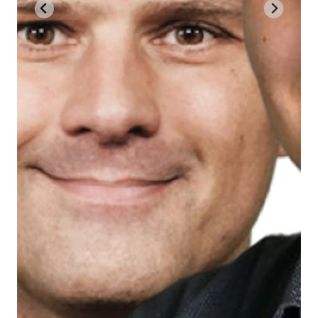
Küsters
Director
Technology &
Development,
Handelsblatt